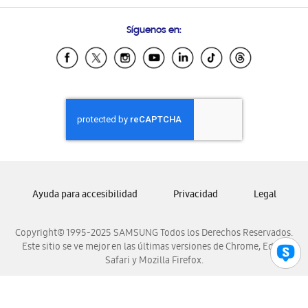
Preguntas Frecuentes
Samsung Costa Rica
Síguenos en:
Samsung Ecuador
Samsung El Salvador
Samsung Guatemala
Samsung Honduras
Samsung Nicaragua
Samsung Panamá
Samsung República Dominicana
Samsung Venezuela
Ayuda para accesibilidad
Privacidad
Legal
Copyright© 1995-2025 SAMSUNG Todos los Derechos Reservados.
Este sitio se ve mejor en las últimas versiones de Chrome, Edge,
Safari y Mozilla Firefox.