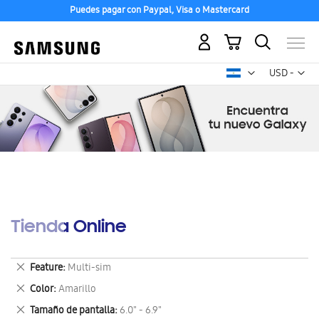
Puedes pagar con Paypal, Visa o Mastercard
Mi carrito
Mon
USD -
dólar
estadounid
Tienda Online
Eliminar
Feature
Multi-sim
este
Eliminar
Color
Amarillo
artículo
este
Eliminar
Tamaño de pantalla
6.0" - 6.9"
artículo