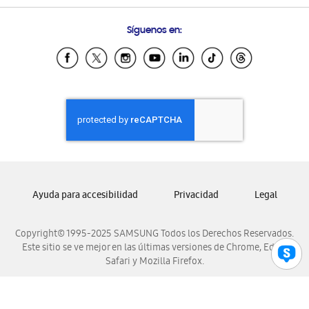
Preguntas Frecuentes
Samsung Costa Rica
Síguenos en:
Samsung Ecuador
Samsung El Salvador
Samsung Guatemala
Samsung Honduras
Samsung Nicaragua
Samsung Panamá
Samsung República Dominicana
Samsung Venezuela
Ayuda para accesibilidad
Privacidad
Legal
Copyright© 1995-2025 SAMSUNG Todos los Derechos Reservados.
Este sitio se ve mejor en las últimas versiones de Chrome, Edge,
Safari y Mozilla Firefox.