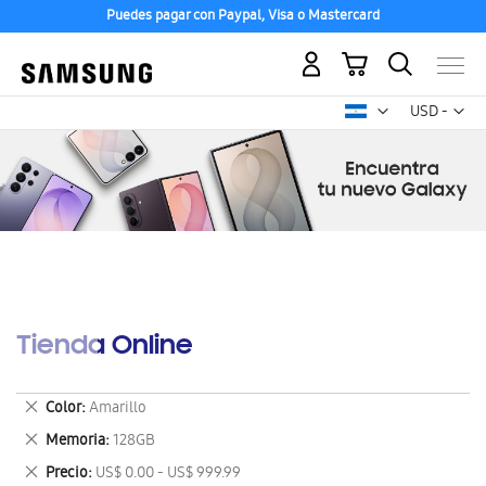
Puedes pagar con Paypal, Visa o Mastercard
Mi carrito
Mon
USD -
dólar
estadounid
Tienda Online
Eliminar
Color
Amarillo
este
Eliminar
Memoria
128GB
artículo
este
Eliminar
Precio
US$ 0.00 - US$ 999.99
artículo