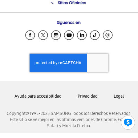
Sitios Oficiales
Soporte vía eMail
Preguntas Frecuentes
Samsung Costa Rica
Síguenos en:
Samsung Ecuador
Samsung El Salvador
Samsung Guatemala
Samsung Honduras
Samsung Nicaragua
Samsung Panamá
Samsung República Dominicana
Samsung Venezuela
Ayuda para accesibilidad
Privacidad
Legal
Copyright© 1995-2025 SAMSUNG Todos los Derechos Reservados.
Este sitio se ve mejor en las últimas versiones de Chrome, Edge,
Safari y Mozilla Firefox.