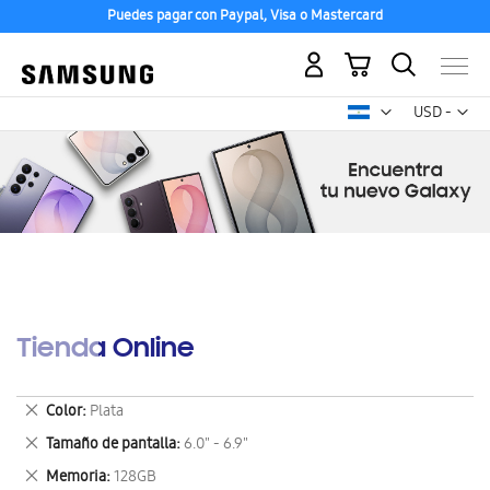
Puedes pagar con Paypal, Visa o Mastercard
Mi carrito
Mon
USD -
dólar
estadounid
Tienda Online
Eliminar
Color
Plata
este
Eliminar
Tamaño de pantalla
6.0" - 6.9"
artículo
este
Eliminar
Memoria
128GB
artículo