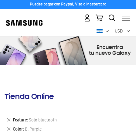
Puedes pagar con Paypal, Visa o Mastercard
Mi carrito
Mon
USD -
dólar
estadounid
Tienda Online
Eliminar
Feature
Solo bluetooth
este
Eliminar
Color
B. Purple
artículo
este