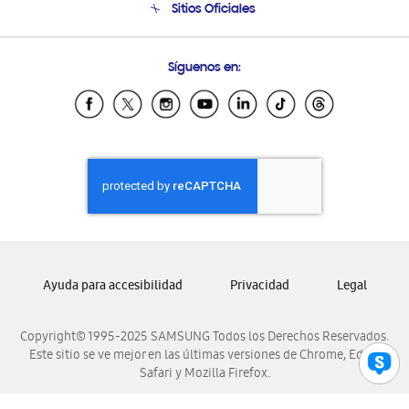
Sitios Oficiales
Soporte vía eMail
Preguntas Frecuentes
Samsung Costa Rica
Síguenos en:
Samsung Ecuador
Samsung El Salvador
Samsung Guatemala
Samsung Honduras
Samsung Nicaragua
Samsung Panamá
Samsung República Dominicana
Samsung Venezuela
Ayuda para accesibilidad
Privacidad
Legal
Copyright© 1995-2025 SAMSUNG Todos los Derechos Reservados.
Este sitio se ve mejor en las últimas versiones de Chrome, Edge,
Safari y Mozilla Firefox.