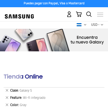
Puedes pagar con Paypal, Visa o Mastercard
Mi carrito
Mon
USD -
dólar
estadounid
Tienda Online
Eliminar
Clase
Galaxy S
este
Eliminar
Feature
Wi-fi integrado
artículo
este
Eliminar
Color
Gray
artículo