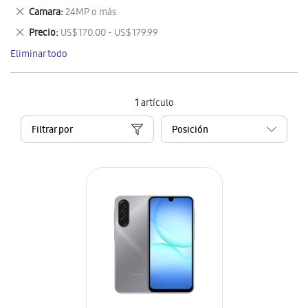
este
Eliminar
Camara
24MP o más
artículo
este
Eliminar
Precio
US$ 170.00 - US$ 179.99
artículo
este
Eliminar todo
artículo
1
artículo
Filtrar por