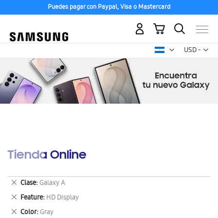
Puedes pagar con Paypal, Visa o Mastercard
Mi carrito
Mon
USD -
dólar
estadounid
Tienda Online
Eliminar
Clase
Galaxy A
este
Eliminar
Feature
HD Display
artículo
este
Eliminar
Color
Gray
artículo