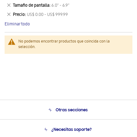
este
Eliminar
Tamaño de pantalla
6.0" - 6.9"
artículo
este
Eliminar
Precio
US$ 0.00 - US$ 999.99
artículo
este
Eliminar todo
artículo
No podemos encontrar productos que coincida con la
selección.
Otras secciones
Conócenos
¿Necesitas soporte?
Soporte