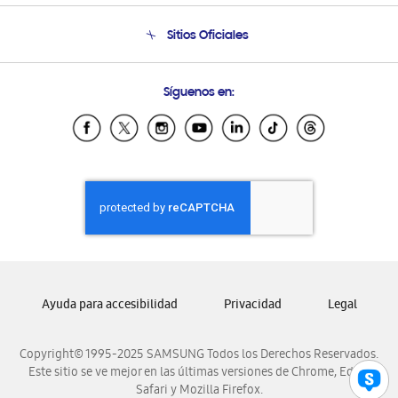
Condiciones de Compra
Soporte telefónico
Sitios Oficiales
Soporte vía eMail
Preguntas Frecuentes
Samsung Costa Rica
Síguenos en:
Samsung Ecuador
Samsung El Salvador
Samsung Guatemala
Samsung Honduras
Samsung Nicaragua
Samsung Panamá
Samsung República Dominicana
Samsung Venezuela
Ayuda para accesibilidad
Privacidad
Legal
Copyright© 1995-2025 SAMSUNG Todos los Derechos Reservados.
Este sitio se ve mejor en las últimas versiones de Chrome, Edge,
Safari y Mozilla Firefox.