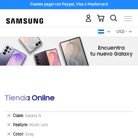
Puedes pagar con Paypal, Visa o Mastercard
Mi carrito
Mon
USD -
dólar
estadounid
Tienda Online
Eliminar
Clase
Galaxy A
este
Eliminar
Feature
Multi-sim
artículo
este
Eliminar
Color
Gray
artículo