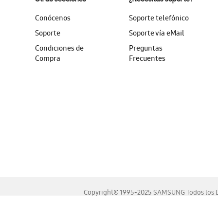
Conócenos
Soporte telefónico
Soporte
Soporte vía eMail
Condiciones de
Preguntas
Compra
Frecuentes
Copyright© 1995-2025 SAMSUNG Todos los D
Este sitio se ve mejor en las últimas versiones de Chrome