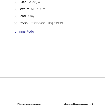
Eliminar
Clase
Galaxy A
este
Eliminar
Feature
Multi-sim
artículo
este
Eliminar
Color
Gray
artículo
este
Eliminar
Precio
US$ 100.00 - US$ 199.99
artículo
este
Eliminar todo
artículo
Otras secciones
¿Necesitas soporte?