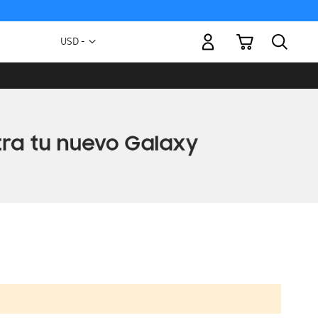
Mi carrito
Moneda
USD -
dólar
estadounidense