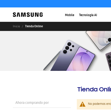
Mobile
Tecnología AI
Tienda Online
Inicio
Tienda Onl
Ahora comprando por
No podemos enco