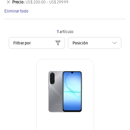
Eliminar
Precio
US$ 200.00 - US$ 299.99
artículo
este
Eliminar todo
artículo
1
artículo
Filtrar por