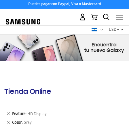
Puedes pagar con Paypal, Visa o Mastercard
Mi carrito
Mon
USD -
dólar
estadounid
Tienda Online
Eliminar
Feature
HD Display
este
Eliminar
Color
Gray
artículo
este