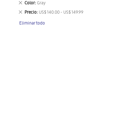
Eliminar
Color
Gray
este
Eliminar
Precio
US$ 140.00 - US$ 149.99
artículo
este
Eliminar todo
artículo