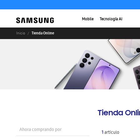
Mobile
Tecnología AI
Tienda Online
Inicio
Tienda Onl
Ahora comprando por
1
artículo