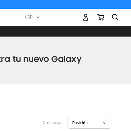
Mi carrito
Moneda
USD -
dólar
estadounidense
Ordenar por