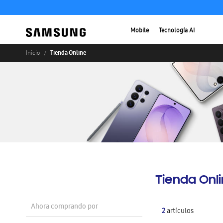
Mobile
Tecnología AI
Tienda Online
Inicio
Tienda Onl
Ahora comprando por
2
artículos