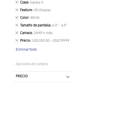
Eliminar
Clase
Galaxy A
este
Eliminar
Feature
HD Display
artículo
este
Eliminar
Color
White
artículo
este
Eliminar
Tamaño de pantalla
6.0" - 6.9"
artículo
este
Eliminar
Camara
24MP o más
artículo
este
Eliminar
Precio
US$ 200.00 - US$ 299.99
artículo
este
Eliminar todo
artículo
Opciones de compra
PRECIO