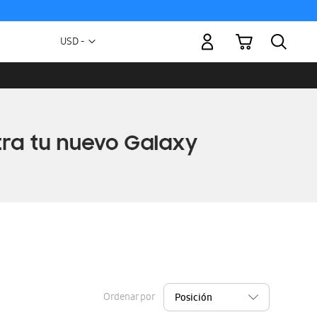
Mi carrito
Moneda
USD -
dólar
estadounidense
Ordenar por