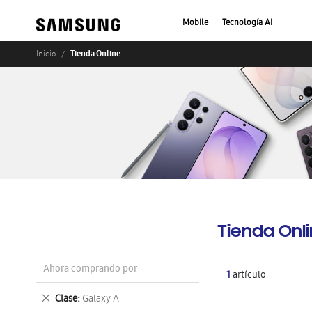
Mobile
Tecnología AI
Tienda Online
Inicio
Tienda Onl
Ahora comprando por
1
artículo
Eliminar
Clase
Galaxy A