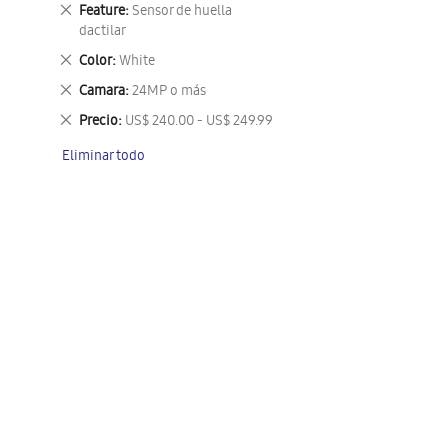
este
Eliminar
Feature
Sensor de huella
artículo
este
dactilar
artículo
Eliminar
Color
White
este
Eliminar
Camara
24MP o más
artículo
este
Eliminar
Precio
US$ 240.00 - US$ 249.99
artículo
este
Eliminar todo
artículo