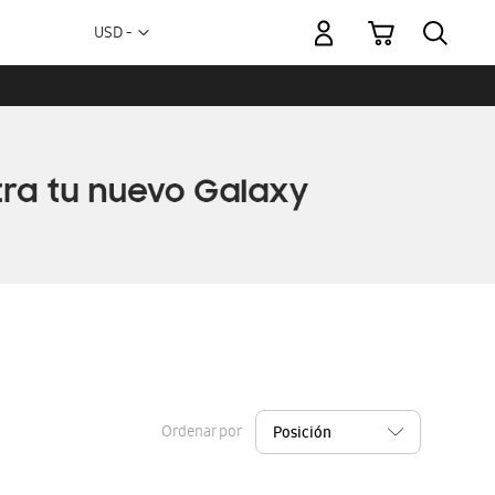
Mi carrito
Moneda
USD -
dólar
estadounidense
Ordenar por