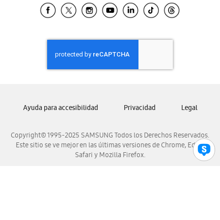
Samsung El Salvador
Samsung Guatemala
Samsung Honduras
Samsung Nicaragua
Samsung Panamá
Samsung República Dominicana
Samsung Venezuela
Ayuda para accesibilidad
Privacidad
Legal
Copyright© 1995-2025 SAMSUNG Todos los Derechos Reservados.
Este sitio se ve mejor en las últimas versiones de Chrome, Edge,
Safari y Mozilla Firefox.