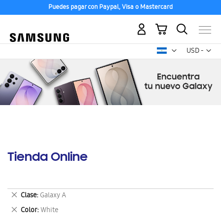
Puedes pagar con Paypal, Visa o Mastercard
Mi carrito
Mon
USD -
dólar
estadounid
Tienda Online
Eliminar
Clase
Galaxy A
este
Eliminar
Color
White
artículo
este