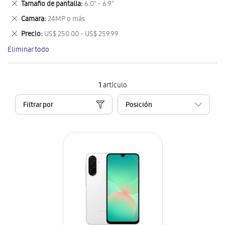
Eliminar
Tamaño de pantalla
6.0" - 6.9"
artículo
este
Eliminar
Camara
24MP o más
artículo
este
Eliminar
Precio
US$ 250.00 - US$ 259.99
artículo
este
Eliminar todo
artículo
1
artículo
Filtrar por