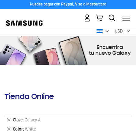
Puedes pagar con Paypal, Visa o Mastercard
Mi carrito
Mon
USD -
dólar
estadounid
Tienda Online
Eliminar
Clase
Galaxy A
este
Eliminar
Color
White
artículo
este