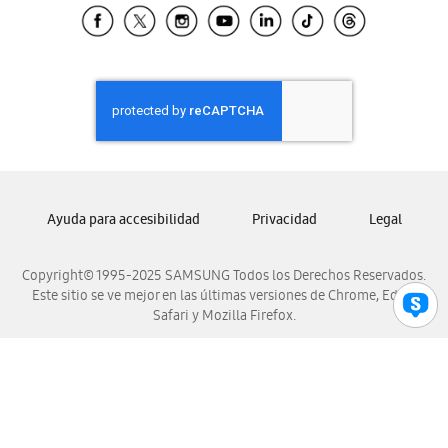
Samsung El Salvador
Samsung Guatemala
Samsung Honduras
Samsung Nicaragua
Samsung Panamá
Samsung República Dominicana
Samsung Venezuela
Ayuda para accesibilidad
Privacidad
Legal
Copyright© 1995-2025 SAMSUNG Todos los Derechos Reservados.
Este sitio se ve mejor en las últimas versiones de Chrome, Edge,
Safari y Mozilla Firefox.