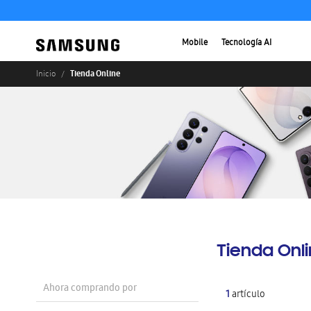
Mobile
Tecnología AI
Tienda Online
Inicio
Tienda Onl
Ahora comprando por
1
artículo