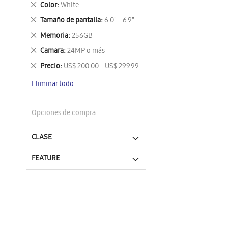
Eliminar
Color
White
este
Eliminar
Tamaño de pantalla
6.0" - 6.9"
artículo
este
Eliminar
Memoria
256GB
artículo
este
Eliminar
Camara
24MP o más
artículo
este
Eliminar
Precio
US$ 200.00 - US$ 299.99
artículo
este
Eliminar todo
artículo
Opciones de compra
CLASE
FEATURE