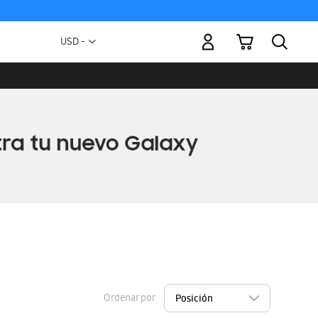
Mi carrito
Moneda
USD -
dólar
estadounidense
Ordenar por