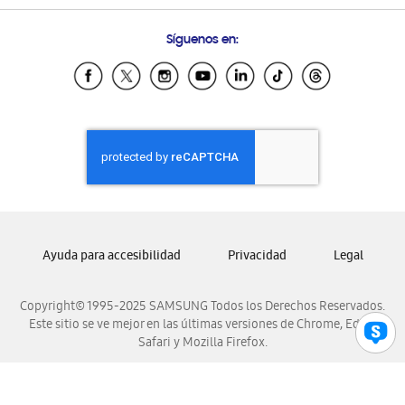
Preguntas Frecuentes
Samsung Costa Rica
Síguenos en:
Samsung Ecuador
Samsung El Salvador
Samsung Guatemala
Samsung Honduras
Samsung Nicaragua
Samsung Panamá
Samsung República Dominicana
Samsung Venezuela
Ayuda para accesibilidad
Privacidad
Legal
Copyright© 1995-2025 SAMSUNG Todos los Derechos Reservados.
Este sitio se ve mejor en las últimas versiones de Chrome, Edge,
Safari y Mozilla Firefox.