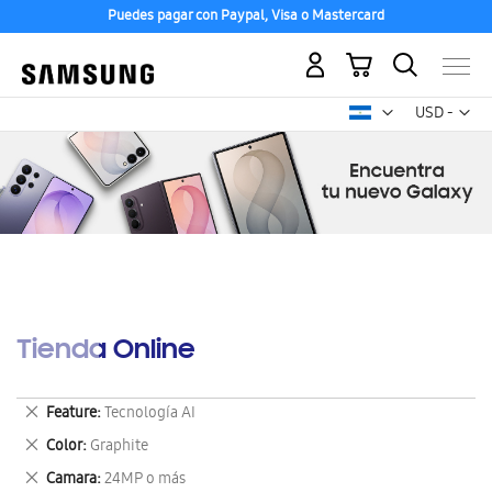
Puedes pagar con Paypal, Visa o Mastercard
Mi carrito
Mon
USD -
dólar
estadounid
Tienda Online
Eliminar
Feature
Tecnología AI
este
Eliminar
Color
Graphite
artículo
este
Eliminar
Camara
24MP o más
artículo