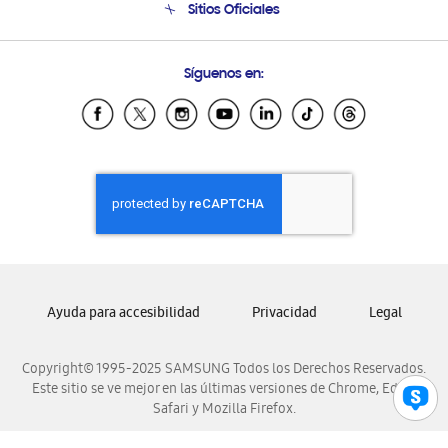
Sitios Oficiales
Soporte vía eMail
Preguntas Frecuentes
Samsung Costa Rica
Síguenos en:
Samsung Ecuador
Samsung El Salvador
Samsung Guatemala
Samsung Honduras
Samsung Nicaragua
Samsung Panamá
Samsung República Dominicana
Samsung Venezuela
Ayuda para accesibilidad
Privacidad
Legal
Copyright© 1995-2025 SAMSUNG Todos los Derechos Reservados.
Este sitio se ve mejor en las últimas versiones de Chrome, Edge,
Safari y Mozilla Firefox.