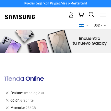
Puedes pagar con Paypal, Visa o Mastercard
Mi carrito
Mon
USD -
dólar
estadounid
Tienda Online
Eliminar
Feature
Tecnología AI
este
Eliminar
Color
Graphite
artículo
este
Eliminar
Memoria
256GB
artículo