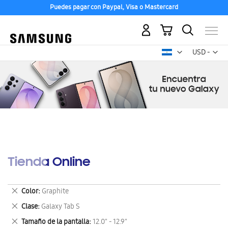
Puedes pagar con Paypal, Visa o Mastercard
Mi carrito
Mon
USD -
dólar
estadounid
Tienda Online
Eliminar
Color
Graphite
este
Eliminar
Clase
Galaxy Tab S
artículo
este
Eliminar
Tamaño de la pantalla
12.0" - 12.9"
artículo