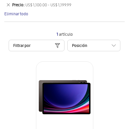
este
Eliminar
Precio
US$ 1,100.00 - US$ 1,199.99
artículo
este
Eliminar todo
artículo
1
artículo
Filtrar por