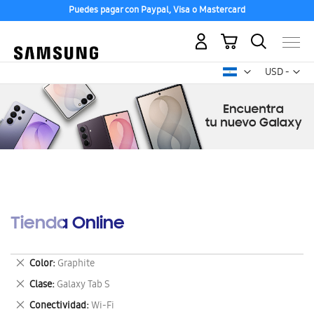
Puedes pagar con Paypal, Visa o Mastercard
Mi carrito
Mon
USD -
dólar
estadounid
Tienda Online
Eliminar
Color
Graphite
este
Eliminar
Clase
Galaxy Tab S
artículo
este
Eliminar
Conectividad
Wi-Fi
artículo