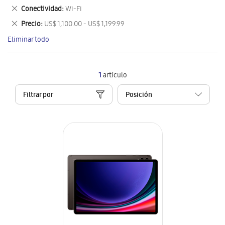
este
Eliminar
Conectividad
Wi-Fi
artículo
este
Eliminar
Precio
US$ 1,100.00 - US$ 1,199.99
artículo
este
Eliminar todo
artículo
1
artículo
Filtrar por