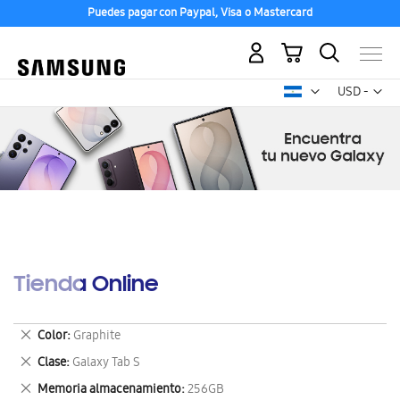
Puedes pagar con Paypal, Visa o Mastercard
Mi carrito
Mon
USD -
dólar
estadounid
Tienda Online
Eliminar
Color
Graphite
este
Eliminar
Clase
Galaxy Tab S
artículo
este
Eliminar
Memoria almacenamiento
256GB
artículo