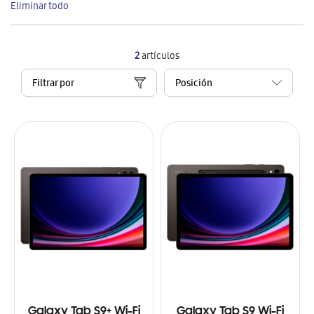
Eliminar todo
artículo
2
artículos
Filtrar por
Galaxy Tab S9+ Wi-Fi
Galaxy Tab S9 Wi-Fi