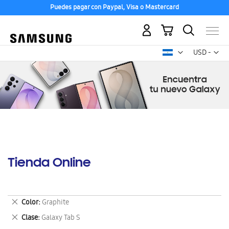
Puedes pagar con Paypal, Visa o Mastercard
Mi carrito
Mon
USD -
dólar
estadounid
Tienda Online
Eliminar
Color
Graphite
este
Eliminar
Clase
Galaxy Tab S
artículo
este