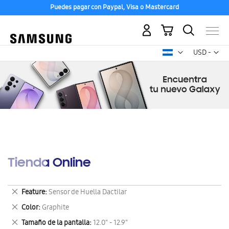
Puedes pagar con Paypal, Visa o Mastercard
Mi carrito
Mon
USD -
dólar
estadounid
Tienda Online
Eliminar
Feature
Sensor de Huella Dactilar
este
Eliminar
Color
Graphite
artículo
este
Eliminar
Tamaño de la pantalla
12.0" - 12.9"
artículo