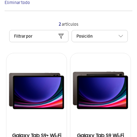
Eliminar todo
artículo
2
artículos
Filtrar por
Galaxy Tab S9+ Wi-Fi
Galaxy Tab S9 Wi-Fi