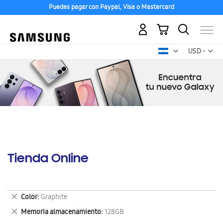
Puedes pagar con Paypal, Visa o Mastercard
Mi carrito
Mon
USD -
dólar
estadounid
Tienda Online
Eliminar
Color
Graphite
este
Eliminar
Memoria almacenamiento
128GB
artículo
este