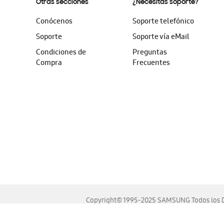
Otras secciones
¿Necesitas soporte?
Conócenos
Soporte telefónico
Soporte
Soporte vía eMail
Condiciones de
Preguntas
Compra
Frecuentes
Copyright© 1995-2025 SAMSUNG Todos los D
Este sitio se ve mejor en las últimas versiones de Chrome