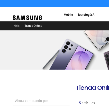
Mobile
Tecnología AI
Tienda Online
Inicio
Tienda Onl
Ahora comprando por
5
artículos