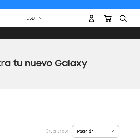
Mi carrito
Moneda
USD -
dólar
estadounidense
Ordenar por