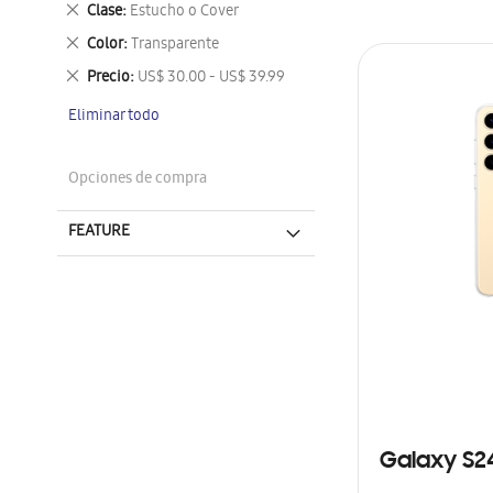
Eliminar
Clase
Estucho o Cover
este
Eliminar
Color
Transparente
artículo
este
Eliminar
Precio
US$ 30.00 - US$ 39.99
artículo
este
Eliminar todo
artículo
Opciones de compra
FEATURE
Galaxy S2