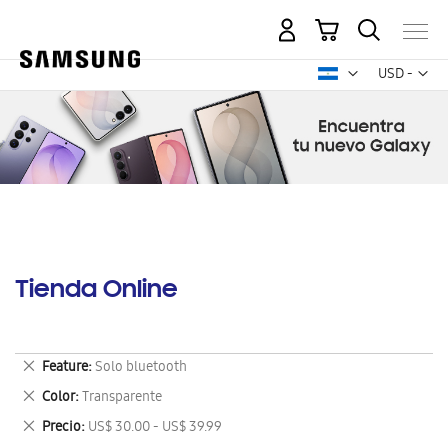
Mi carrito
Mon
USD -
dólar
estadounid
Tienda Online
Eliminar
Feature
Solo bluetooth
este
Eliminar
Color
Transparente
artículo
este
Eliminar
Precio
US$ 30.00 - US$ 39.99
artículo
este