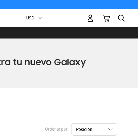
Mi carrito
Moneda
USD -
dólar
estadounidense
Ordenar por