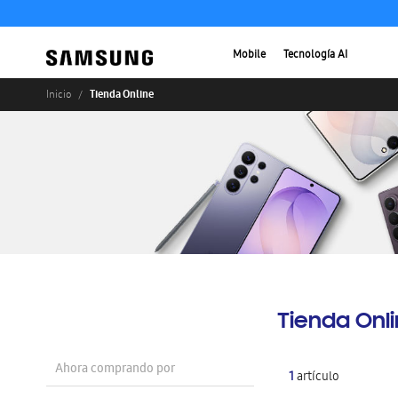
Mobile
Tecnología AI
Tienda Online
Inicio
Tienda Onl
Ahora comprando por
1
artículo