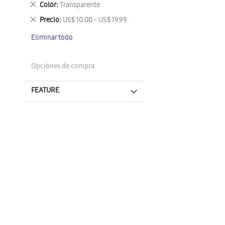
Eliminar
Color
Transparente
este
Eliminar
Precio
US$ 10.00 - US$ 19.99
artículo
este
Eliminar todo
artículo
Opciones de compra
FEATURE