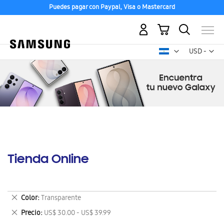
Puedes pagar con Paypal, Visa o Mastercard
Compra con ENVÍO GRATIS a tu hogar desde 48h hábiles
Mi carrito
Mon
USD -
dólar
estadounid
Tienda Online
Eliminar
Color
Transparente
este
Eliminar
Precio
US$ 30.00 - US$ 39.99
artículo
este