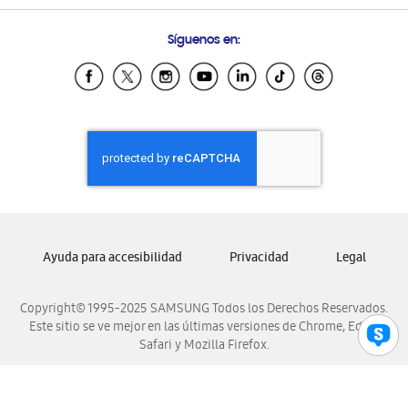
Preguntas Frecuentes
Samsung Costa Rica
Síguenos en:
Samsung Ecuador
Samsung El Salvador
Samsung Guatemala
Samsung Honduras
Samsung Nicaragua
Samsung Panamá
Samsung República Dominicana
Samsung Venezuela
Ayuda para accesibilidad
Privacidad
Legal
Copyright© 1995-2025 SAMSUNG Todos los Derechos Reservados.
Este sitio se ve mejor en las últimas versiones de Chrome, Edge,
Safari y Mozilla Firefox.