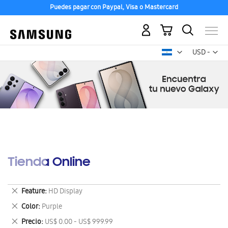
Puedes pagar con Paypal, Visa o Mastercard
Mi carrito
Mon
USD -
dólar
estadounid
Tienda Online
Eliminar
Feature
HD Display
este
Eliminar
Color
Purple
artículo
este
Eliminar
Precio
US$ 0.00 - US$ 999.99
artículo