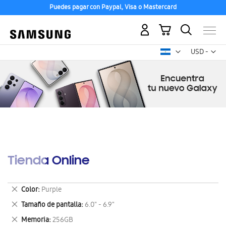
Puedes pagar con Paypal, Visa o Mastercard
Mi carrito
Mon
USD -
dólar
estadounid
Tienda Online
Eliminar
Color
Purple
este
Eliminar
Tamaño de pantalla
6.0" - 6.9"
artículo
este
Eliminar
Memoria
256GB
artículo