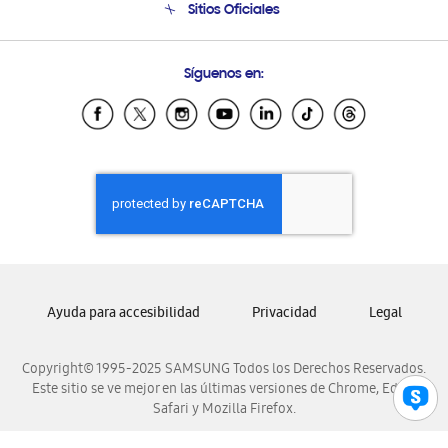
Sitios Oficiales
Soporte vía eMail
Preguntas Frecuentes
Samsung Costa Rica
Síguenos en:
Samsung Ecuador
Samsung El Salvador
Samsung Guatemala
Samsung Honduras
Samsung Nicaragua
Samsung Panamá
Samsung República Dominicana
Samsung Venezuela
Ayuda para accesibilidad
Privacidad
Legal
Copyright© 1995-2025 SAMSUNG Todos los Derechos Reservados.
Este sitio se ve mejor en las últimas versiones de Chrome, Edge,
Safari y Mozilla Firefox.