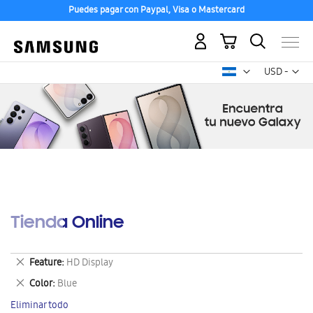
Puedes pagar con Paypal, Visa o Mastercard
Mi carrito
Mon
USD -
dólar
estadounid
Tienda Online
Eliminar
Feature
HD Display
este
Eliminar
Color
Blue
artículo
este
Eliminar todo
artículo