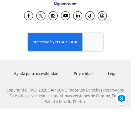
Síguenos en:
Samsung Ecuador
Samsung El Salvador
Samsung Guatemala
Samsung Honduras
Samsung Nicaragua
Samsung Panamá
Samsung República Dominicana
Samsung Venezuela
Ayuda para accesibilidad
Privacidad
Legal
Copyright© 1995-2025 SAMSUNG Todos los Derechos Reservados.
Este sitio se ve mejor en las últimas versiones de Chrome, Edge,
Safari y Mozilla Firefox.