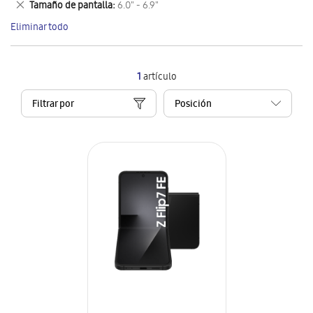
Eliminar
Tamaño de pantalla
6.0" - 6.9"
artículo
este
Eliminar todo
artículo
1
artículo
Filtrar por