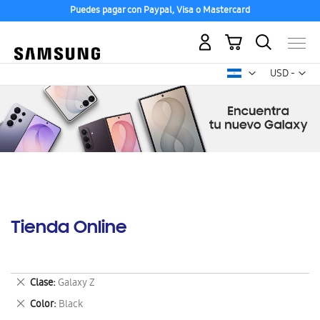
Puedes pagar con Paypal, Visa o Mastercard
Mi carrito
Mon
USD -
dólar
estadounid
Tienda Online
Eliminar
Clase
Galaxy Z
este
Eliminar
Color
Black
artículo
este