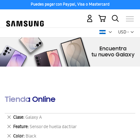
Puedes pagar con Paypal, Visa o Mastercard
Mi carrito
Mon
USD -
dólar
estadounid
Tienda Online
Eliminar
Clase
Galaxy A
este
Eliminar
Feature
Sensor de huella dactilar
artículo
este
Eliminar
Color
Black
artículo