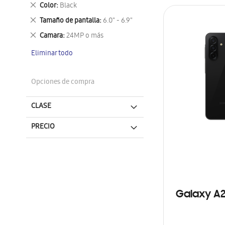
este
Eliminar
Color
Black
artículo
este
Eliminar
Tamaño de pantalla
6.0" - 6.9"
artículo
este
Eliminar
Camara
24MP o más
artículo
este
Eliminar todo
artículo
Opciones de compra
CLASE
PRECIO
Galaxy A2