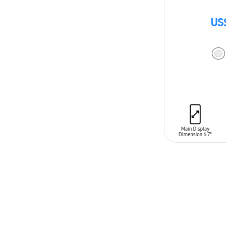
US
AÑADIR AL C