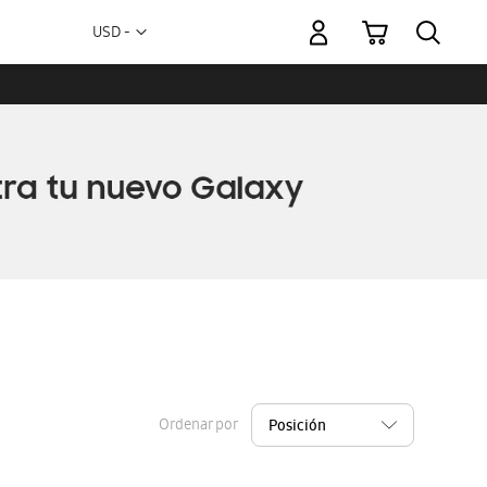
Mi carrito
Moneda
USD -
dólar
estadounidense
Ordenar por