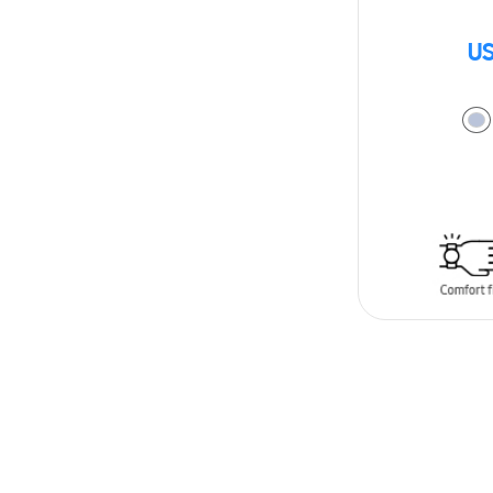
US
AÑADIR AL C