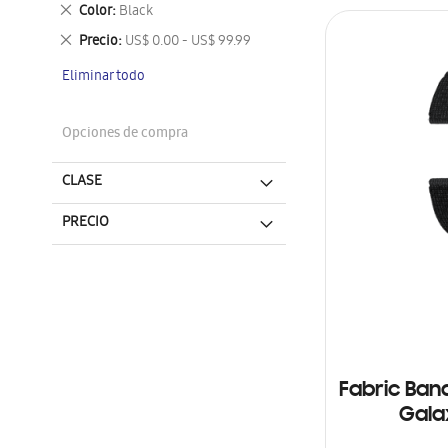
este
Eliminar
Color
Black
artículo
este
Eliminar
Precio
US$ 0.00 - US$ 99.99
artículo
este
Eliminar todo
artículo
Opciones de compra
CLASE
PRECIO
Fabric Ban
Gala