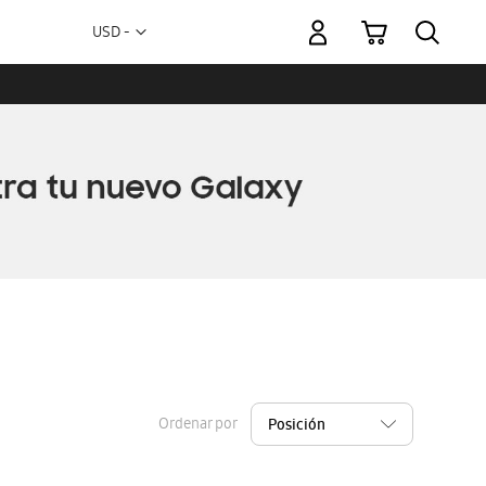
Mi carrito
Moneda
USD -
dólar
estadounidense
Ordenar por