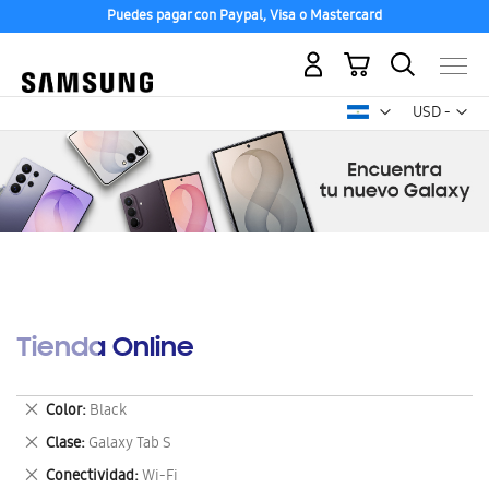
Puedes pagar con Paypal, Visa o Mastercard
Mi carrito
Mon
USD -
dólar
estadounid
Tienda Online
Eliminar
Color
Black
este
Eliminar
Clase
Galaxy Tab S
artículo
este
Eliminar
Conectividad
Wi-Fi
artículo