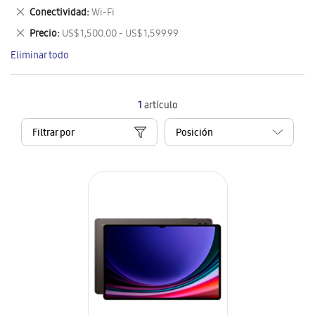
este
Eliminar
Conectividad
Wi-Fi
artículo
este
Eliminar
Precio
US$ 1,500.00 - US$ 1,599.99
artículo
este
Eliminar todo
artículo
1
artículo
Filtrar por