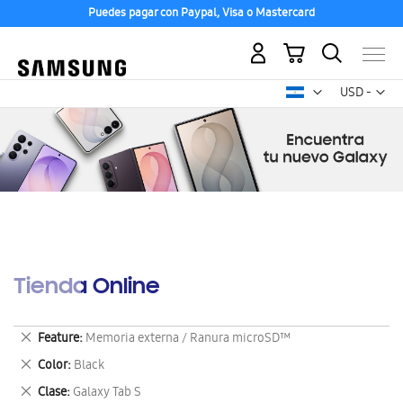
Puedes pagar con Paypal, Visa o Mastercard
Mi carrito
Mon
USD -
dólar
estadounid
Tienda Online
Eliminar
Feature
Memoria externa / Ranura microSD™
este
Eliminar
Color
Black
artículo
este
Eliminar
Clase
Galaxy Tab S
artículo