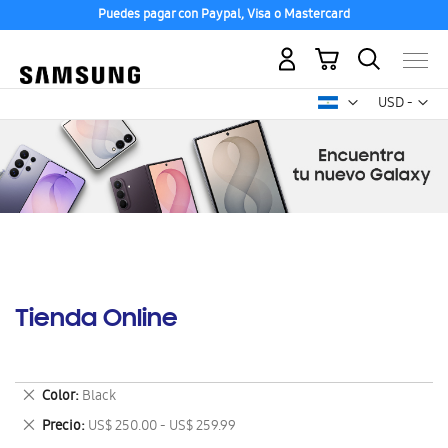
Puedes pagar con Paypal, Visa o Mastercard
Mi carrito
Mon
USD -
dólar
estadounid
Tienda Online
Eliminar
Color
Black
este
Eliminar
Precio
US$ 250.00 - US$ 259.99
artículo
este