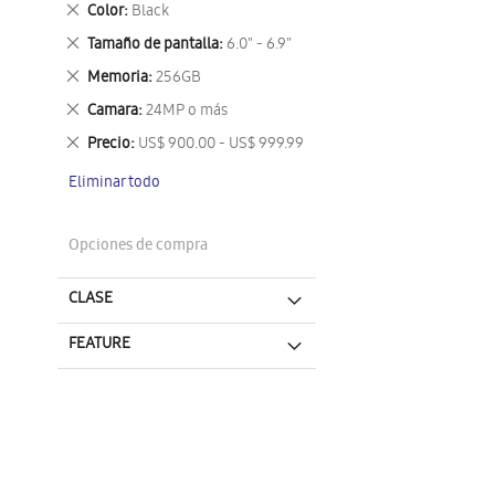
Eliminar
Color
Black
este
Eliminar
Tamaño de pantalla
6.0" - 6.9"
artículo
este
Eliminar
Memoria
256GB
artículo
este
Eliminar
Camara
24MP o más
artículo
este
Eliminar
Precio
US$ 900.00 - US$ 999.99
artículo
este
Eliminar todo
artículo
Opciones de compra
CLASE
FEATURE