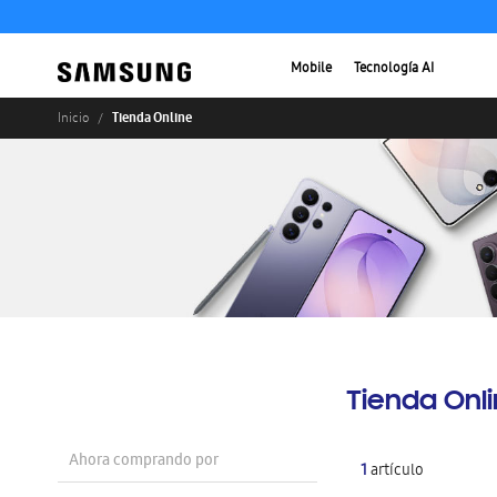
Mobile
Tecnología AI
Tienda Online
Inicio
Tienda Onl
Ahora comprando por
1
artículo