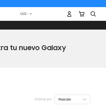
Mi carrito
Moneda
USD -
dólar
estadounidense
Ordenar por