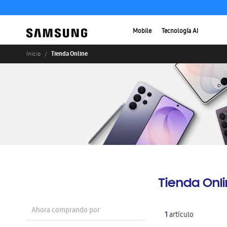
Mobile
Tecnología AI
Tienda Online
Inicio
Tienda Onl
Ahora comprando por
1
artículo