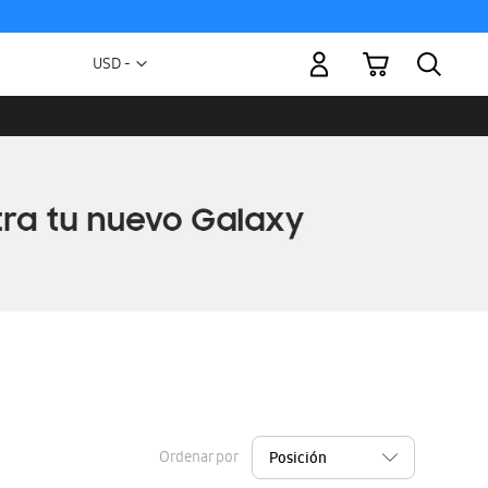
Mi carrito
Moneda
USD -
dólar
estadounidense
Ordenar por