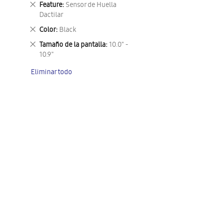
Eliminar
Feature
Sensor de Huella
este
Dactilar
artículo
Eliminar
Color
Black
este
Eliminar
Tamaño de la pantalla
10.0" -
artículo
este
10.9"
artículo
Eliminar todo