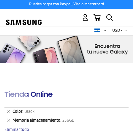
Puedes pagar con Paypal, Visa o Mastercard
Mi carrito
Mon
USD -
dólar
estadounid
Tienda Online
Eliminar
Color
Black
este
Eliminar
Memoria almacenamiento
256GB
artículo
este
Eliminar todo
artículo