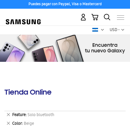
Puedes pagar con Paypal, Visa o Mastercard
Mi carrito
Mon
USD -
dólar
estadounid
Tienda Online
Eliminar
Feature
Solo bluetooth
este
Eliminar
Color
Beige
artículo
este