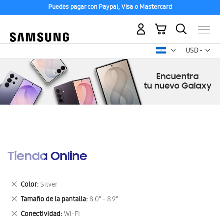
Puedes pagar con Paypal, Visa o Mastercard
Mi carrito
Mon
USD -
dólar
estadounid
Tienda Online
Eliminar
Color
Silver
este
Eliminar
Tamaño de la pantalla
8.0" - 8.9"
artículo
este
Eliminar
Conectividad
Wi-Fi
artículo