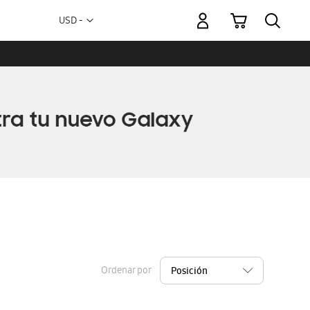
Mi carrito
Moneda
USD -
dólar
estadounidense
Ordenar por