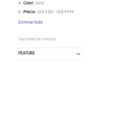
este
Eliminar
Color
Sand
artículo
este
Eliminar
Precio
US$ 0.00 - US$ 99.99
artículo
este
Eliminar todo
artículo
Opciones de compra
FEATURE