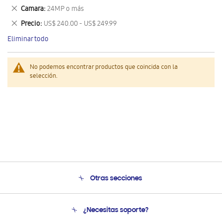
este
Eliminar
Camara
24MP o más
artículo
este
Eliminar
Precio
US$ 240.00 - US$ 249.99
artículo
este
Eliminar todo
artículo
No podemos encontrar productos que coincida con la
selección.
Otras secciones
Conócenos
¿Necesitas soporte?
Soporte