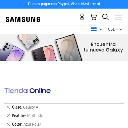
Puedes pagar con Paypal, Visa o Mastercard
Mi carrito
Mon
USD -
dólar
estadounid
Tienda Online
Eliminar
Clase
Galaxy A
este
Eliminar
Feature
Multi-sim
artículo
este
Eliminar
Color
Azul Polar
artículo