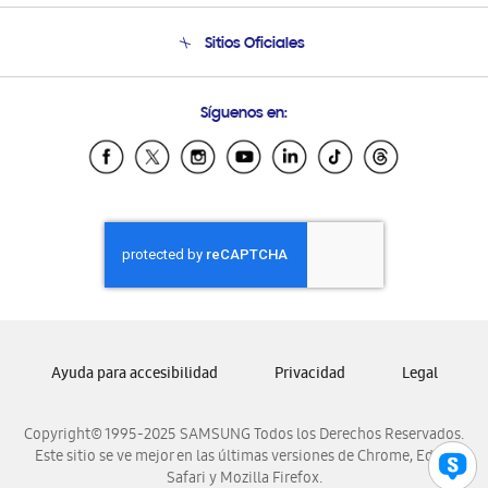
Condiciones de Compra
Soporte telefónico
Sitios Oficiales
Soporte vía eMail
Preguntas Frecuentes
Samsung Costa Rica
Síguenos en:
Samsung Ecuador
Samsung El Salvador
Samsung Guatemala
Samsung Honduras
Samsung Nicaragua
Samsung Panamá
Samsung República Dominicana
Samsung Venezuela
Ayuda para accesibilidad
Privacidad
Legal
Copyright© 1995-2025 SAMSUNG Todos los Derechos Reservados.
Este sitio se ve mejor en las últimas versiones de Chrome, Edge,
Safari y Mozilla Firefox.