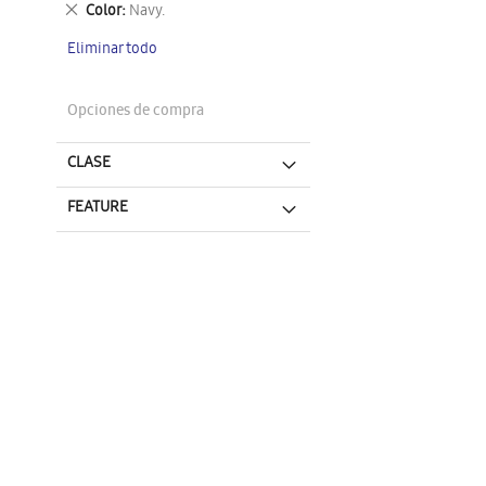
Eliminar
Color
Navy.
este
Eliminar todo
artículo
Opciones de compra
CLASE
FEATURE