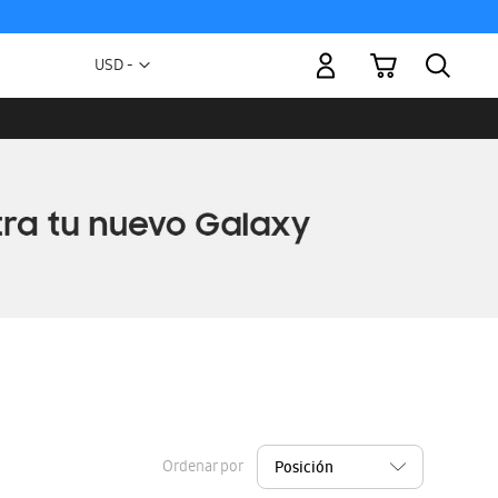
Mi carrito
Moneda
USD -
dólar
estadounidense
Ordenar por