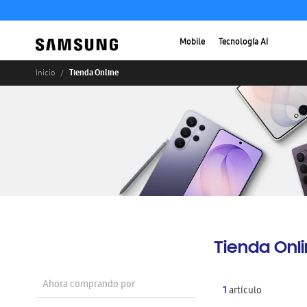
Mobile
Tecnología AI
Tienda Online
Inicio
Tienda Onl
Ahora comprando por
1
artículo