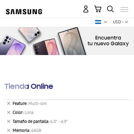
Mi carrito
Mon
USD -
dólar
estadounid
Tienda Online
Eliminar
Feature
Multi-sim
este
Eliminar
Color
Lima
artículo
este
Eliminar
Tamaño de pantalla
6.0" - 6.9"
artículo
este
Eliminar
Memoria
64GB
artículo