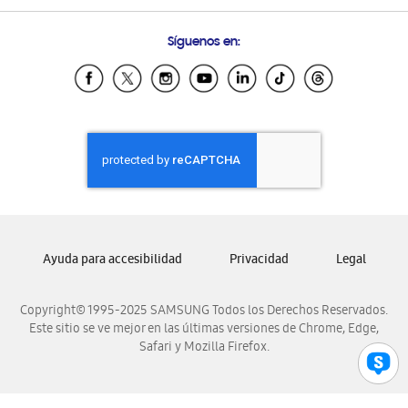
Preguntas Frecuentes
Samsung Costa Rica
Síguenos en:
Samsung Ecuador
Samsung El Salvador
Samsung Guatemala
Samsung Honduras
Samsung Nicaragua
Samsung Panamá
Samsung República Dominicana
Samsung Venezuela
Ayuda para accesibilidad
Privacidad
Legal
Copyright© 1995-2025 SAMSUNG Todos los Derechos Reservados.
Este sitio se ve mejor en las últimas versiones de Chrome, Edge,
Safari y Mozilla Firefox.