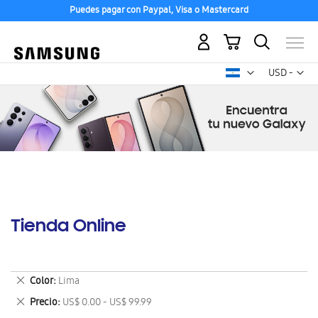
Puedes pagar con Paypal, Visa o Mastercard
Compra con ENVÍO GRATIS a tu hogar desde 48h hábiles
Mi carrito
Mon
USD -
dólar
estadounid
Tienda Online
Eliminar
Color
Lima
este
Eliminar
Precio
US$ 0.00 - US$ 99.99
artículo
este