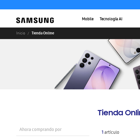
Mobile
Tecnología AI
Tienda Online
Inicio
Tienda Onl
Ahora comprando por
1
artículo