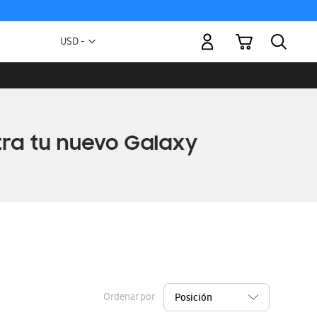
Mi carrito
Moneda
USD -
dólar
estadounidense
Ordenar por