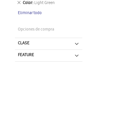
Eliminar
Color
Light Green
este
Eliminar todo
artículo
Opciones de compra
CLASE
FEATURE