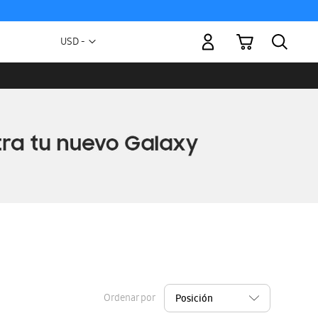
Mi carrito
Moneda
USD -
dólar
estadounidense
Ordenar por