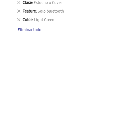
Eliminar
Clase
Estucho o Cover
este
Eliminar
Feature
Solo bluetooth
artículo
este
Eliminar
Color
Light Green
artículo
este
Eliminar todo
artículo