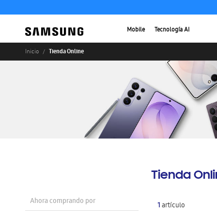
Mobile
Tecnología AI
Tienda Online
Inicio
Tienda Onl
Ahora comprando por
1
artículo